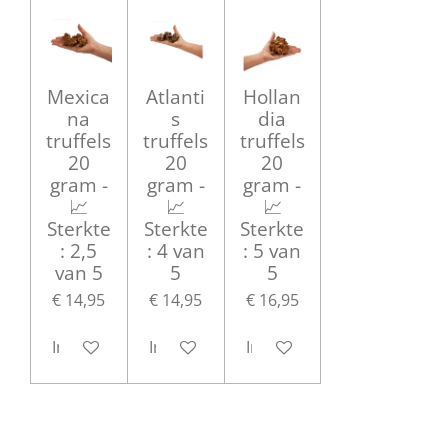
Mexica
Atlanti
Hollan
na
s
dia
truffels
truffels
truffels
20
20
20
gram -
gram -
gram -
📈
📈
📈
Sterkte
Sterkte
Sterkte
: 2,5
: 4 van
: 5 van
van 5
5
5
€ 14,95
€ 14,95
€ 16,95
In winkelwagen
In winkelwagen
In winkelwagen