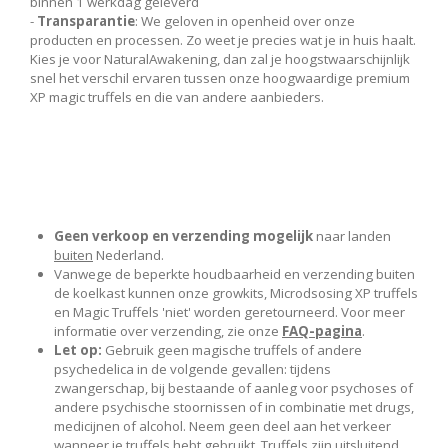
binnen 1 werkdag geleverd
-
Transparantie
: We geloven in openheid over onze
producten en processen. Zo weet je precies wat je in huis haalt.
Kies je voor NaturalAwakening, dan zal je hoogstwaarschijnlijk
snel het verschil ervaren tussen onze hoogwaardige premium
XP magic truffels en die van andere aanbieders.
Geen verkoop en verzending
mogelijk
naar landen
buiten
Nederland.
Vanwege de beperkte houdbaarheid en verzending buiten
de koelkast kunnen onze growkits, Microdsosing XP truffels
en Magic Truffels 'niet' worden geretourneerd. Voor meer
informatie over verzending, zie onze
FAQ-pagina
.
Let op:
Gebruik geen magische truffels of andere
psychedelica in de volgende gevallen: tijdens
zwangerschap, bij bestaande of aanleg voor psychoses of
andere psychische stoornissen of in combinatie met drugs,
medicijnen of alcohol. Neem geen deel aan het verkeer
wanneer je truffels hebt gebruikt. Truffels zijn uitsluitend