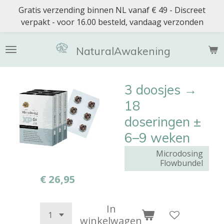
Gratis verzending binnen NL vanaf € 49 - Discreet
Ga
verpakt - voor 16.00 besteld, vandaag verzonden
direct
naar
de
NaturalAwakening
hoofdinhoud
3 doosjes →
18
doseringen ±
6–9 weken
Microdosing
Flowbundel
€ 26,95
In
winkelwagen