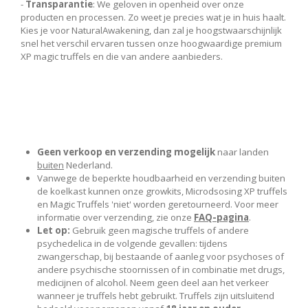
-
Transparantie
: We geloven in openheid over onze
producten en processen. Zo weet je precies wat je in huis haalt.
Kies je voor NaturalAwakening, dan zal je hoogstwaarschijnlijk
snel het verschil ervaren tussen onze hoogwaardige premium
XP magic truffels en die van andere aanbieders.
Geen verkoop en verzending
mogelijk
naar landen
buiten
Nederland.
Vanwege de beperkte houdbaarheid en verzending buiten
de koelkast kunnen onze growkits, Microdsosing XP truffels
en Magic Truffels 'niet' worden geretourneerd. Voor meer
informatie over verzending, zie onze
FAQ-pagina
.
Let op:
Gebruik geen magische truffels of andere
psychedelica in de volgende gevallen: tijdens
zwangerschap, bij bestaande of aanleg voor psychoses of
andere psychische stoornissen of in combinatie met drugs,
medicijnen of alcohol. Neem geen deel aan het verkeer
wanneer je truffels hebt gebruikt. Truffels zijn uitsluitend